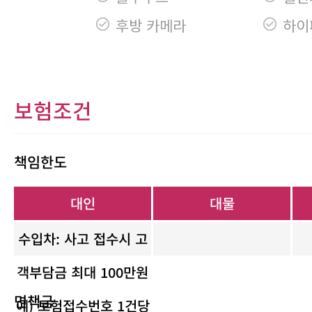
후방 카메라
하이
보험조건
책임한도
대인
대물
수입차: 사고 접수시 고
객부담금 최대 100만원
면책금
예) 보험접수번호 1건당