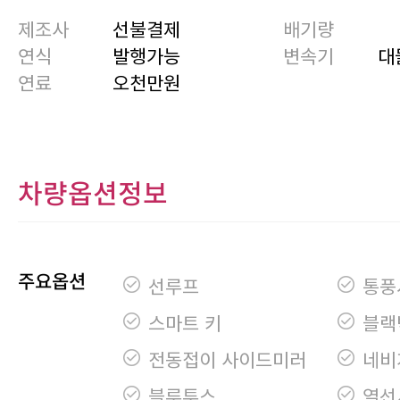
제조사
선불결제
배기량
연식
발행가능
변속기
대
연료
오천만원
차량옵션정보
주요옵션
선루프
통풍
스마트 키
블랙
전동접이 사이드미러
네비
블루투스
열선