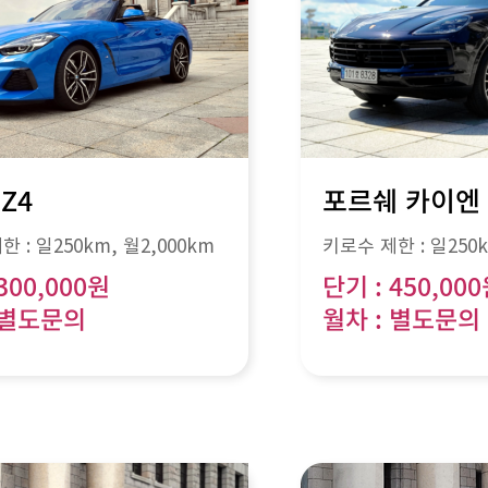
Z4
포르쉐 카이엔
한 :
일250km
, 월
2,000km
키로수 제한 :
일250
300,000원
단기 : 450,00
 별도문의
월차 : 별도문의