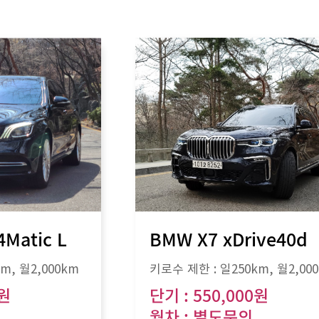
4Matic L
BMW X7 xDrive40d
km
, 월
2,000km
키로수 제한 :
일250km
, 월
2,00
0원
단기 : 550,000원
월차 : 별도문의