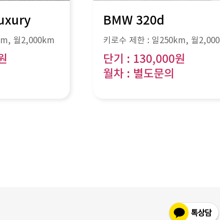
uxury
BMW 320d
km
, 월
2,000km
키로수 제한 :
일250km
, 월
2,00
0원
단기 : 130,000원
월차 : 별도문의