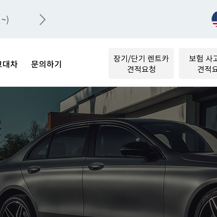
~)
장기/단기 렌트카
보험 사
고대차
문의하기
견적요청
견적