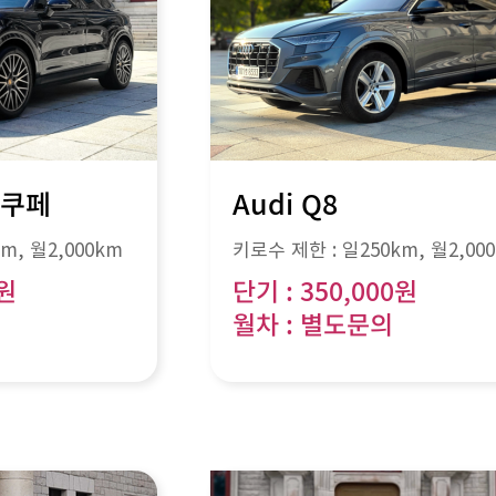
 쿠페
Audi Q8
km
, 월
2,000km
키로수 제한 :
일250km
, 월
2,00
0원
단기 : 350,000원
월차 : 별도문의