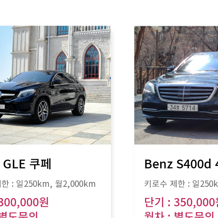
 GLE 쿠페
Benz S400d 
한 :
일250km
, 월
2,000km
키로수 제한 :
일250
300,000원
단기 : 350,00
 별도문의
월차 : 별도문의