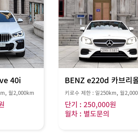
ve 40i
BENZ e220d 카브리
km
, 월
2,000km
키로수 제한 :
일250km
, 월
2,00
0원
단기 : 250,000원
월차 : 별도문의