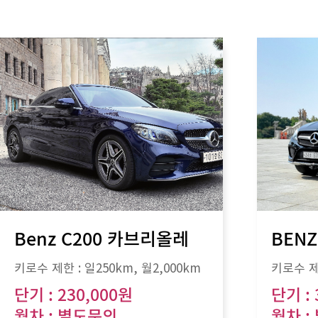
Benz C200 카브리올레
BENZ
키로수 제한 :
일250km
, 월
2,000km
키로수 제
단기 : 230,000원
단기 : 
월차 : 별도문의
월차 :