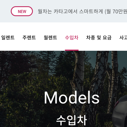
월차는 카타고에서 스마트하게 (월 70만원
일렌트
주렌트
월렌트
수입차
차종 및 요금
사
Models
수입차