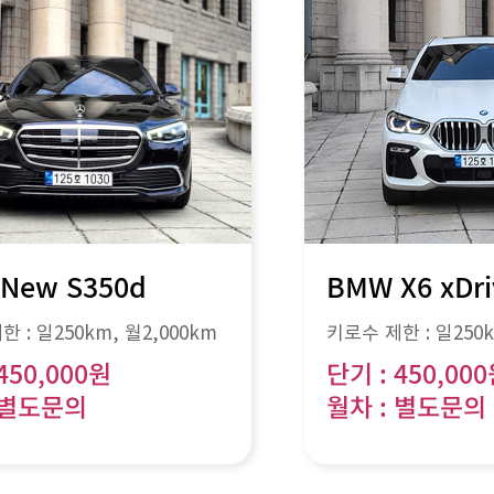
 New S350d
BMW X6 xDri
한 :
일250km
, 월
2,000km
키로수 제한 :
일250
450,000원
단기 : 450,00
 별도문의
월차 : 별도문의