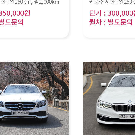
한 :
일250km
, 월
2,000km
키로수 제한 :
일250
350,000원
단기 : 300,00
 별도문의
월차 : 별도문의