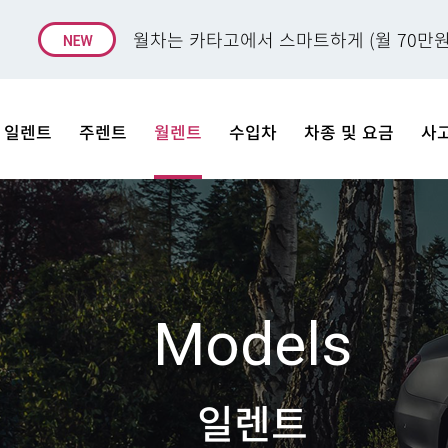
월차는 카타고에서 스마트하게 (월 70만원
일렌트
주렌트
월렌트
수입차
차종 및 요금
사
Models
일렌트