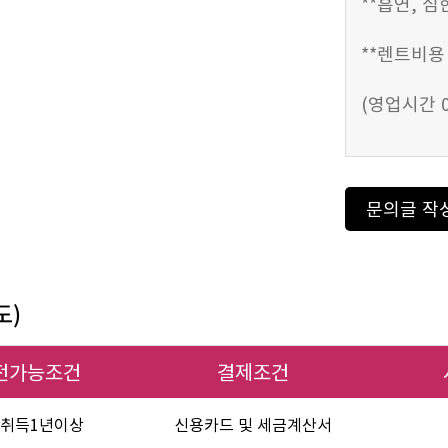
**흡연, 
**렌트비용
(영업시간 08
문의글 작
도)
전가능조건
결제조건
취득1년이상
신용카드 및 세금계산서