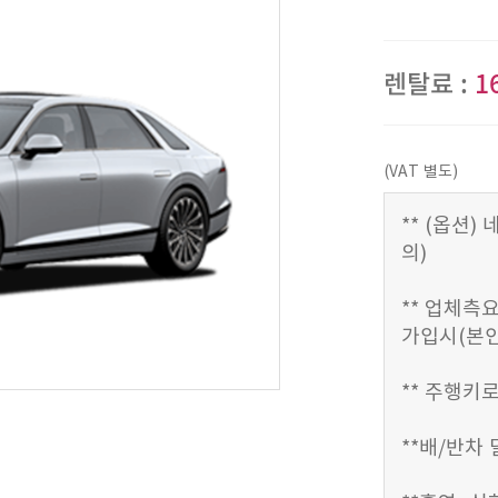
렌탈료 :
1
(VAT 별도)
** (옵션
의)
** 업체측요
가입시(본인
** 주행키로
**배/반차