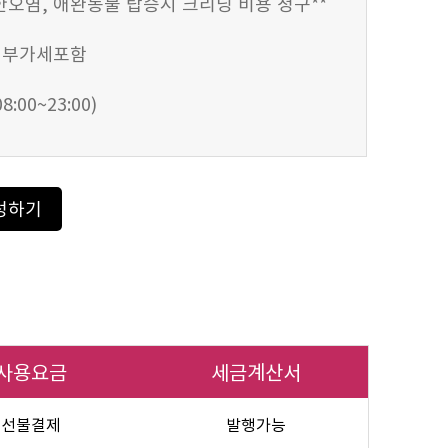
심한오염, 애완동물 탑승시 크리닝 비용 청구**
 부가세포함
:00~23:00)
성하기
사용요금
세금계산서
선불결제
발행가능