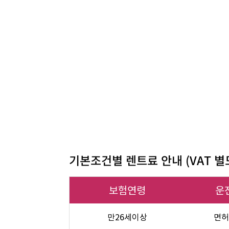
기본조건별 렌트료 안내 (VAT 별
보험연령
운
만26세이상
면허