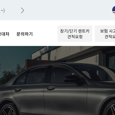
~)
장기/단기 렌트카
보험 사
고대차
문의하기
견적요청
견적