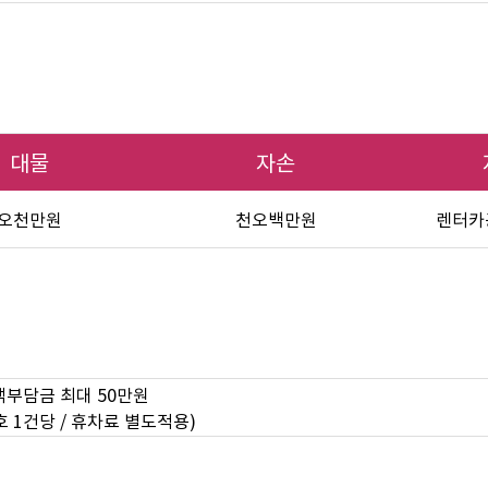
대물
자손
오천만원
천오백만원
렌터카
객부담금 최대 50만원
 1건당 / 휴차료 별도적용)