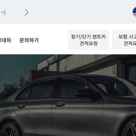
~)
장기/단기 렌트카
보험 사
고대차
문의하기
견적요청
견적