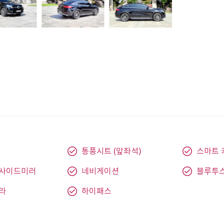
통풍시트 (앞좌석)
스마트 
 사이드미러
네비게이션
블루투
라
하이패스