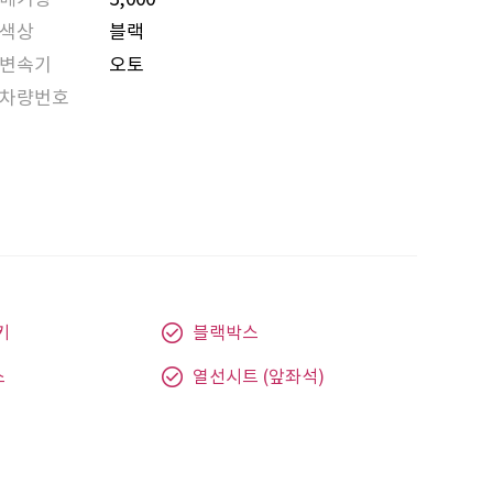
색상
블랙
변속기
오토
차량번호
키
블랙박스
스
열선시트 (앞좌석)