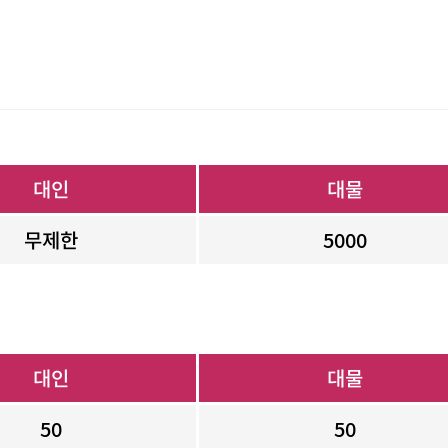
대인
대물
무제한
5000
대인
대물
50
50