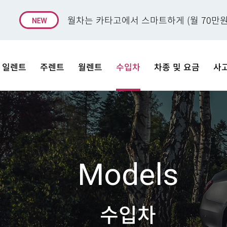
월차는 카타고에서 스마트하게 (월 70만원
일렌트
주렌트
월렌트
수입차
차종 및 요금
사
Models
수입차