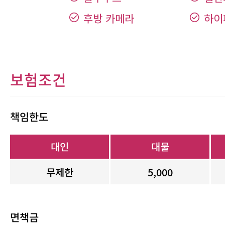
후방 카메라
하이
보험조건
책임한도
대인
대물
무제한
5,000
면책금