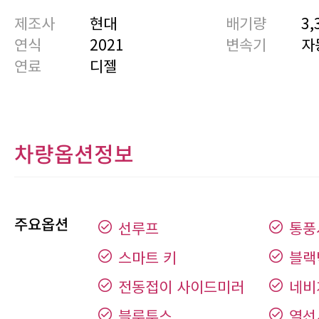
제조사
현대
배기량
3,
연식
2021
변속기
자
연료
디젤
차량옵션정보
주요옵션
선루프
통풍
스마트 키
블랙
전동접이 사이드미러
네비
블루투스
열선