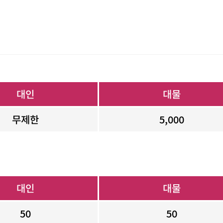
대인
대물
무제한
5,000
대인
대물
50
50