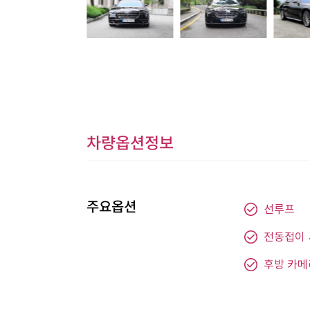
차량옵션정보
주요옵션
선루프
전동접이
후방 카메