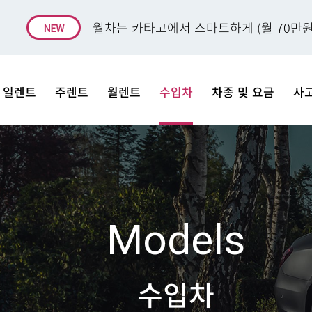
월차는 카타고에서 스마트하게 (월 70만원
일렌트
주렌트
월렌트
수입차
차종 및 요금
사
Models
수입차