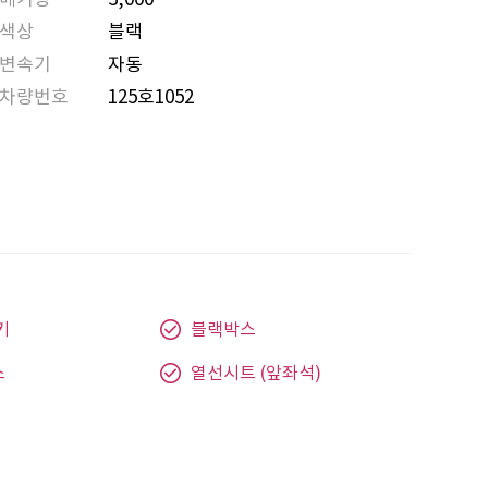
색상
블랙
변속기
자동
차량번호
125호1052
키
블랙박스
스
열선시트 (앞좌석)