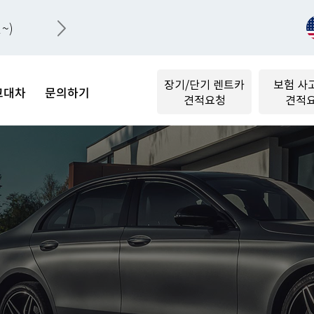
~)
장기/단기 렌트카
보험 사
고대차
문의하기
견적요청
견적