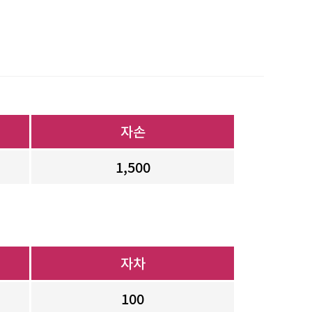
자손
1,500
자차
100