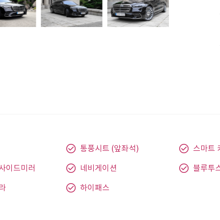
통풍시트 (앞좌석)
스마트 
 사이드미러
네비게이션
블루투
라
하이패스